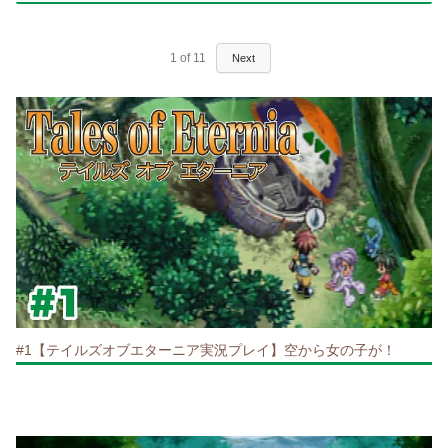
1
of
11
Next
#1【テイルズオブエターニア実況プレイ】空から女の子が！