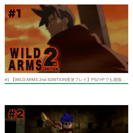
#1 【WILD ARMS 2nd IGNITION実況プレイ】PSの中でも屈指の名作RPG、始動！