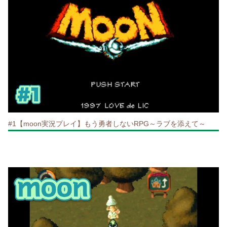
#1【moon実況プレイ】もう勇者しないRPG～ラブを添えて～