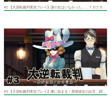
#2 【大逆転裁判実況プレイ】謎の女はいなかった……？ガクガクゆさぶり倒せ！
#3 【大逆転裁判実況プレイ】遂に始まる！英国淑女の証言、闘い！