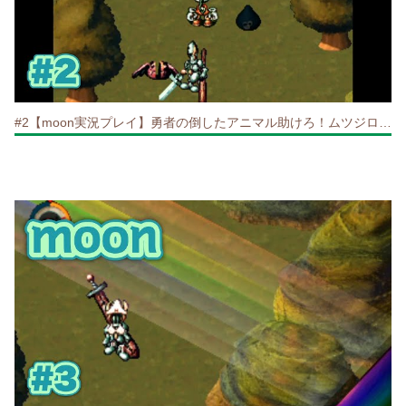
#2【moon実況プレイ】勇者の倒したアニマル助けろ！ムツジローさぁーん！