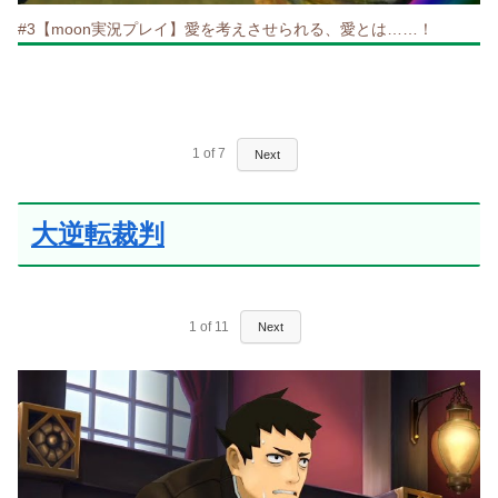
#3【moon実況プレイ】愛を考えさせられる、愛とは……！
1
of
7
Next
大逆転裁判
1
of
11
Next