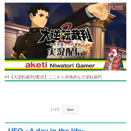
#3【大逆転裁判2配信】ここから本格的な大逆転裁判
1
of
6
Next
UFO ~A day in the life~