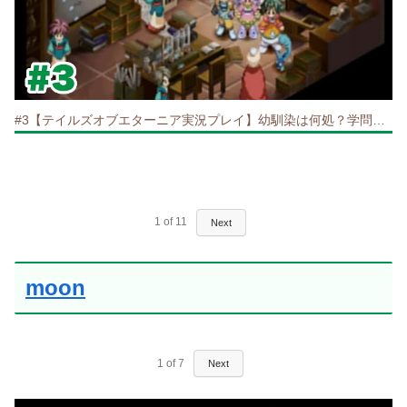
#3【テイルズオブエターニア実況プレイ】幼馴染は何処？学問の町ミンツ
1
of
11
Next
moon
1
of
7
Next