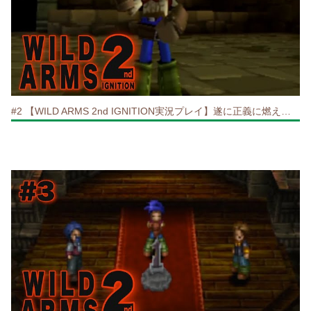
#2 【WILD ARMS 2nd IGNITION実況プレイ】遂に正義に燃える主人公アシュレー登場！