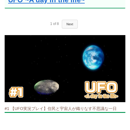
1
of
8
Next
#1 【UFO実況プレイ】住民と宇宙人が織りなす不思議な一日