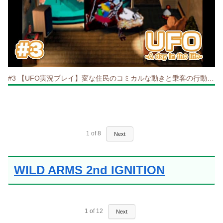
#3 【UFO実況プレイ】変な住民のコミカルな動きと乗客の行動が大渋滞！？
1
of
8
Next
WILD ARMS 2nd IGNITION
1
of
12
Next