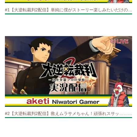
#1【大逆転裁判2配信】単純に僕がストーリー楽しみたいだけの配信！
#2【大逆転裁判2配信】救えムラサメちゃん！頑張れスサッ……龍太郎！